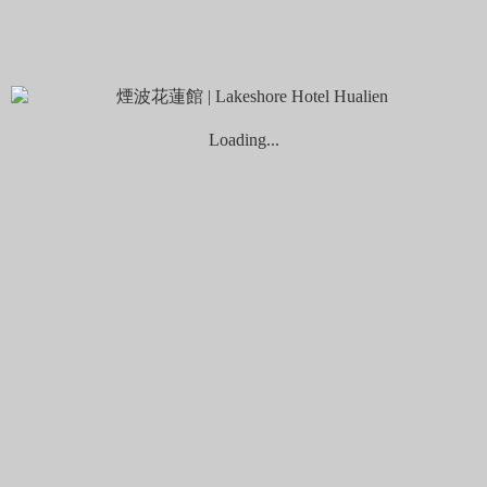
官網最優惠
Home
關於煙波
聯絡我們
聯絡我們
Loading...
服務專線：
+886-3-8222666
傳真號碼：
+886-3-8228880
宜花訂房中心：
+886-3-9109550
聯絡地址：花蓮市中美路142號
客服信箱：
hualien@lakeshore.com.tw
官方LINE：
點擊加入LINE 煙波小幫手
，線上即時為您
解答！
Contact Us - TW
姓
*
名
*