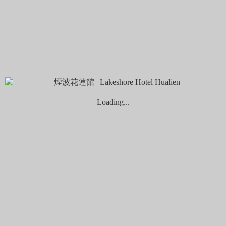
官網最優惠
Home
客房資訊
雙人房
煙波套房
煙波套房
Loading...
現代設計美學，大坪數套房備有貴妃沙發，提供放鬆無壓氛
圍，衛浴空間設有石砌風呂湯池，遠眺太平洋海景，盡享專屬
的私人時光。
床型：英國百年皇室御用名床Slumberland斯林百蘭 一大床
(180*200cm)
坪數：18坪 /59平方公尺
人數：每房最多入住2人