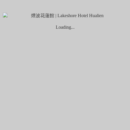
搶先註冊
租借說明
Loading...
Q：租借怎麼收費?
A：當日租還，NT$110/HR ；日租方案，NT$680/天。
(24小時限60KM，超過每公里加收NT$3，若使用優惠方
案則超額里程數不得折扣)
Q：租車時需要準備什麼證件？
A：雙證件正本：重型機車駕照(國際駕照)、身分證(健
保卡/居留證/護照)。
Q：只有汽車駕照可以租車嗎？
A：騎乘Gogoro 2 Plus需有普通重型機車駕照，若只有汽
車駕照無法租借。
Q：額外收費項目？
A： 【超額里程費用】24小時限制騎乘里程數為60km，
每超過1公里收費NT$3。
【道路救援】若有鑰匙放入後車廂或電池沒電等狀況，
將依救援距離與出勤人數酌收道路救援費用，建議也可
自行搭車至換電站。