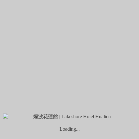
美食美景
主題旅遊
影音開箱
煙波顧客評論
煙波生活線上購物
線上住宿券訂房
2025 秋季旅展使用說明
2026
春季線上旅展券使用說明
Choose your language
繁體中文
官網最優惠
入住日期
退房日期
...
1
night
nights
成人
兒童
優惠代碼
Loading...