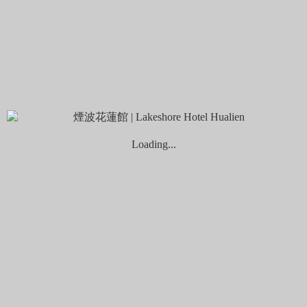
影音開箱
煙波顧客評論
煙波生活線上購物
線上住宿券訂房
2025 秋季旅展使用說明
2026
春季線上旅展券使用說明
Choose your language
繁體中文
Loading...
官網最優惠
入住日期
退房日期
...
1
night
nights
成人
兒童
優惠代碼
取消預訂