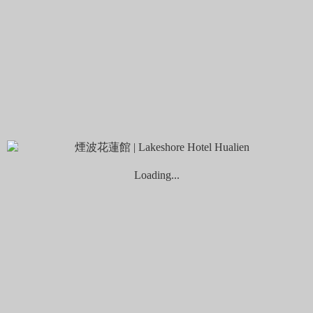
查看更多
13 5 月, 2019
by brenda
hu_head
查看更多
« Previous
1
...
7
8
9
Tags
室內景點
太平洋之旅
溝仔
日出香榭大道
春季賞螢
暗街巷
東大門夜市
Loading...
煙波大飯店花蓮館
煙波選旅
甜點咖啡
尾
用一場
花蓮旅遊
花蓮
花蓮市
旅行偷個自在人生
花東海鮮
親子遊玩
景點
花蓮美食
食魚文化
黎明紅茶
Search
搜尋關鍵字: