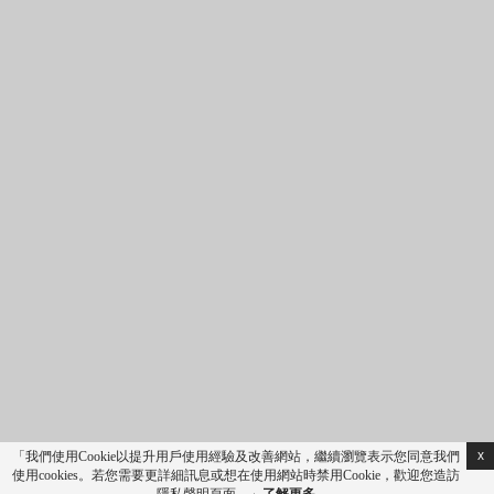
成人
兒童
優惠代碼
最低起價為…
取消預訂
CLOSE
住宿
券訂
房
x
「我們使用Cookie以提升用戶使用經驗及改善網站，繼續瀏覽表示您同意我們
使用cookies。若您需要更詳細訊息或想在使用網站時禁用Cookie，歡迎您造訪
進入專區