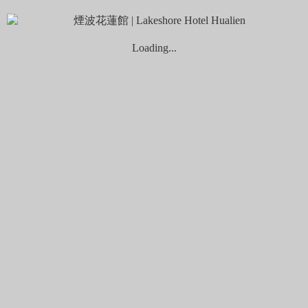
名。當時用為日軍在花蓮最高軍事指揮中心，也是日治時代的
徵兵單位，稱為「花蓮港兵事部」（得自花蓮市耆老及鄉土教
育專家王天送老師口述）。與附近的「放送局」（現中廣公司
Loading...
花蓮台）、「海岸電台」（現中華電信）、自來水廠（自來水
公司美崙淨水廠）等皆為當時美崙山重要建築。
此園在日治時期曾是高級軍官休憩所，傳說日本神風特攻隊出
征時會在此接受天皇賞賜的「御前酒」，神秘色彩濃厚，增添
許多想像空間。
松園別館為花蓮縣僅存最完整的日據時代軍事建築物，內有日
劇時期之歷史建物共四棟，主體建築一、二層樓皆設拱廊，日
本瓦頂。前棟為軍事公務用途外兼具廚房。
二次大戰結束後，此地由國民黨軍接管，民國三十六年管理單
位為陸軍總部，後來又成為美軍顧問軍事團休閒渡假中心。現
今成為花蓮重要的歷史及人文空間。
踏入松園、一邊是藍色太平洋，一邊是松薩之下的美麗建築，
當年日軍興建時，每一個區域都有專屬功能，例如：辦公室、
食堂、會議中心等。建議您可透過解說牌，或前往主建築二樓