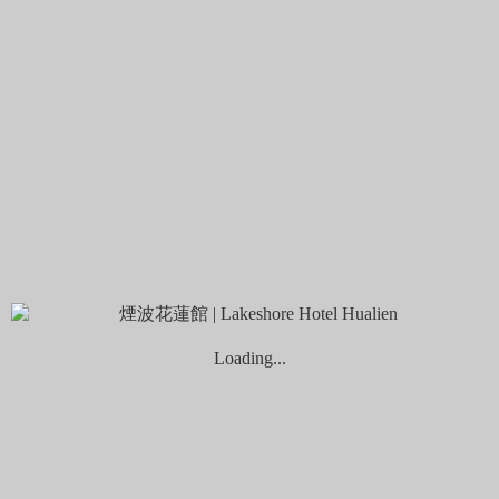
多羅滿賞鯨提供照片
查看更多
9 6 月, 2021
by cari
煙波大飯店花蓮館
查看更多
3 5 月, 2021
by lakeshoretaroko
煙波早堂-生吐司_A4餐車立牌-平日版
查看更多
« Previous
1
...
3
4
5
6
7
...
9
Next »
Loading...
Tags
室內景點
太平洋之旅
溝仔
日出香榭大道
春季賞螢
暗街巷
東大門夜市
煙波大飯店花蓮館
煙波選旅
甜點咖啡
尾
用一場
花蓮旅遊
花蓮
花蓮市