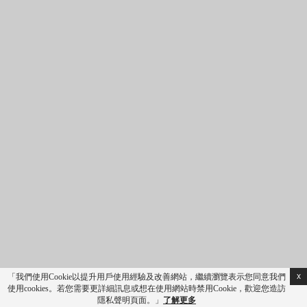
成人
兒童
優惠代碼
最低起價為…
取消預訂
CLOSE
住宿
券訂
房
x
「我們使用Cookie以提升用戶使用經驗及改善網站，繼續瀏覽表示您同意我們
使用cookies。若您需要更詳細訊息或想在使用網站時禁用Cookie，歡迎您造訪
進入專區
隱私聲明頁面。」
了解更多