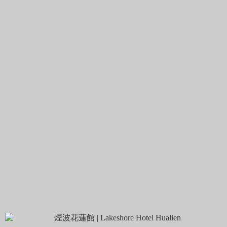
花蓮防災教育館
24.020334,121.631991
花蓮防災教育館位於七星潭四八高地曼波園區與花蓮酒廠間。
2024年7月1日，花蓮防災教育館正式開館！這是一個專門提供
防災知...
查看更多
漁夫俱樂部
24.059672,121.614913
漁夫俱樂部位於康樂村的東昌定置漁場旁，外觀古樸，泥磚外
牆搭配舊木門。專門販賣在地特色產品的伴手禮商店。可以在
這裡找到來自...
查看更多
花蓮縣石雕博物館
23.989678,121.628362
花蓮石雕博物館是臺灣首座石雕專題博物館，推廣石雕文化，
並成為臺灣與世界各地石雕文化保存、研究、展示、教育及資
訊交流的中心...
查看更多
玉里橋頭臭豆腐-花蓮店
24.050667,121.591623
「玉里橋頭臭豆腐」開業超過40年，在花蓮市區鄰近太平洋公
園和東大門夜市有一處花蓮分店。現炸臭豆腐外酥內嫩，搭配