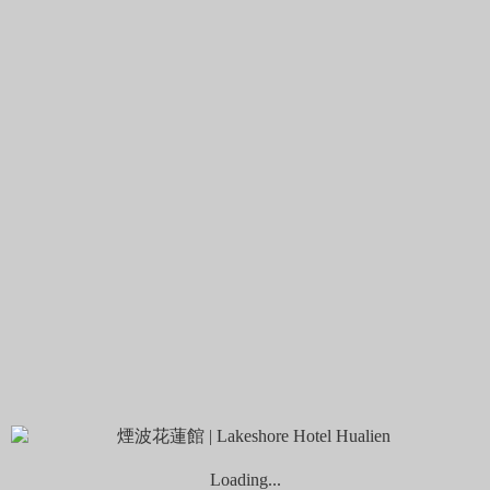
豐田地區，蒐藏花蓮縣豐富的考古遺址出土遺物，承載著花蓮
史前文化記憶...
查看更多
花蓮防災教育館
24.020334,121.631991
花蓮防災教育館位於七星潭四八高地曼波園區與花蓮酒廠間。
2024年7月1日，花蓮防災教育館正式開館！這是一個專門提供
防災知...
查看更多
花蓮美術館
23.989742,121.6294
前身為文物陳列館，於民國72年12月25日正式啟用，並於民國
92年更名為美術館。自110年12月起進行封館大規模整修，
歷...
查看更多
漁夫俱樂部
24.059672,121.614913
漁夫俱樂部位於康樂村的東昌定置漁場旁，外觀古樸，泥磚外
牆搭配舊木門。專門販賣在地特色產品的伴手禮商店。可以在
這裡找到來自...
查看更多
玉里橋頭臭豆腐-花蓮店
Loading...