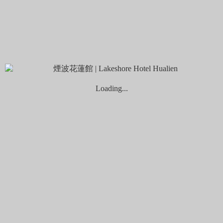
讚炭工房
營業時間：平假日09:00-17:00
景點地址：花蓮縣鳳林鎮正義路15號
連絡電話：03-8763488
體驗項目：彩繪琉璃片、陶杯彩繪
豐田走廊木作工作坊
Loading...
駕車往北的方向駛去，接著來到了位於壽豐黃福康老師所創立
的
豐田走廊木作工作坊
，也是我在多年前就已經造訪並寫下遊
記的店家。工作室擺了滿滿福康哥的創作，在開始體驗手作之
餘，欣賞作品並聞聞檜木天然的香氣也是好舒服喔。
豐田走廊木作工作坊與一般手作體驗的形式較為不同，在創作
前的溝通是相當重要的環節。因此，除了有已經開發好的文創
商品能體驗之外，還有系列性的深度體驗行程能跑。像是直接
進到山林中認識樹種，再到木材行購買素材並進行創作的發想
等等，都是可以和福康大哥這邊討論的。